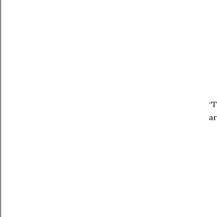
“T
ar