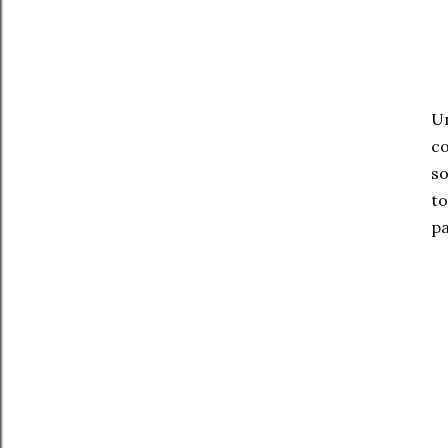
Un
co
so
to
p