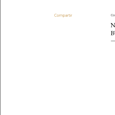
Compartir
Co
N
B