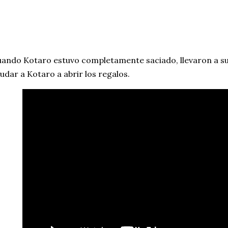
ando Kotaro estuvo completamente saciado, llevaron a s
udar a Kotaro a abrir los regalos.