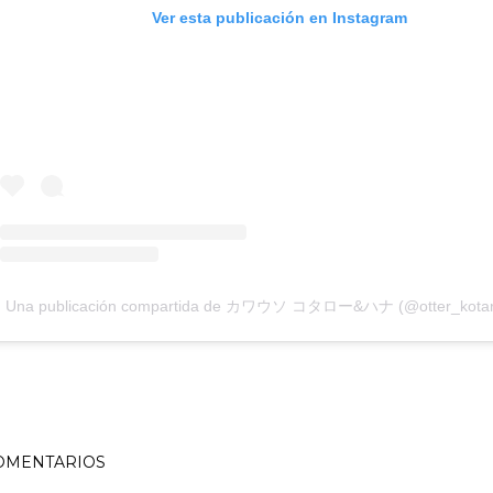
Ver esta publicación en Instagram
Una publicación compartida de カワウソ コタロー&ハナ (@otter_kotar
OMENTARIOS