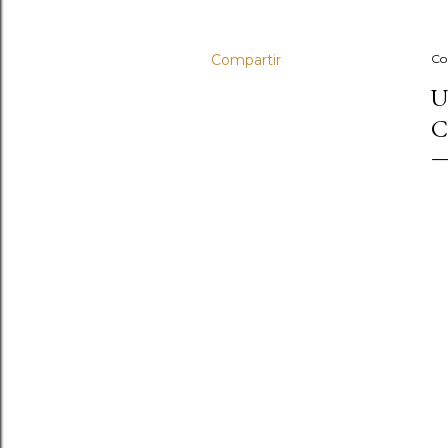
Compartir
Co
U
C