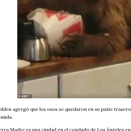
lden agregó que los osos se quedaron en su patio trasero
omida.
erra Madre es una ciudad en el condado de Los Ángeles en l