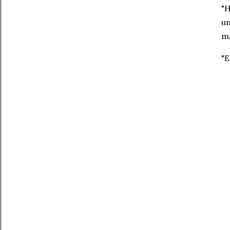
"H
un
ma
"E