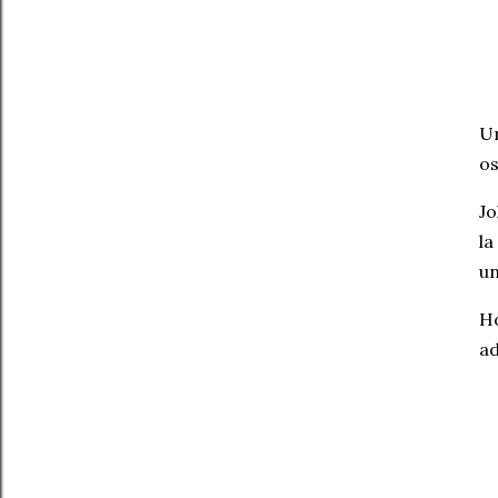
Un
os
Jo
la
un
Ho
ad