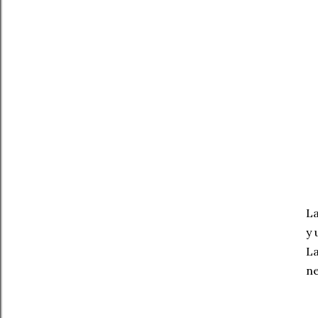
La
y 
La
ne