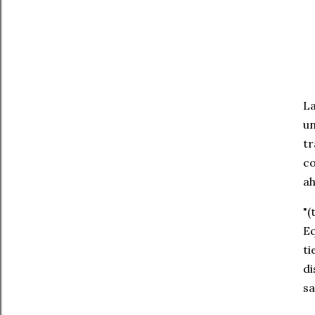
La
un
tr
co
ah
"(
Eq
ti
di
sa