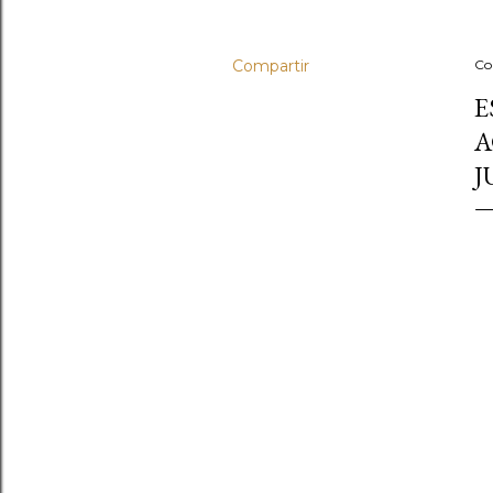
Compartir
Co
E
A
J