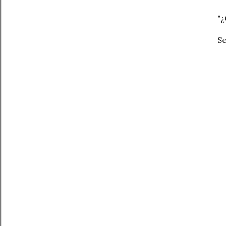
"¿
Se