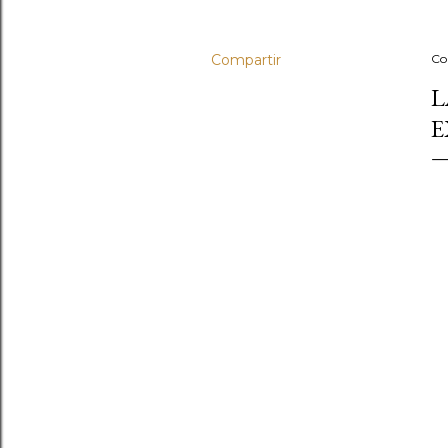
Compartir
Co
L
E