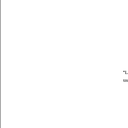
"L
us