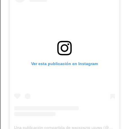
Ver esta publicación en Instagram
Una publicación compartida de ᴍᴀᴄᴋᴇɴᴢɪᴇ ʟᴇᴜɴɢ (@mackenziethehusky)