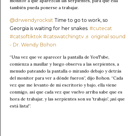
monitor a que aparezcan las serpientes, para que ella
también pueda ponerse a trabajar.
@drwendyrocksit
Time to go to work, so
Georgia is waiting for her snakes.
#cutecat
#catsoftiktok
#catswatchingtv
♬ original sound
- Dr. Wendy Bohon
“Una vez que ve aparecer la pantalla de YouTube,
comienza a maullar y luego observa a las serpientes, a
menudo pateando la pantalla o mirando debajo y detrás
del monitor para ver a dónde fueron”, dijo Bohon. “Cada
vez que me levanto de mi escritorio y bajo, ella viene
conmigo, así que cada vez que vuelvo arriba sabe que es
hora de trabajar, y las serpientes son su 'trabajo', ¡así que
está lista!”.