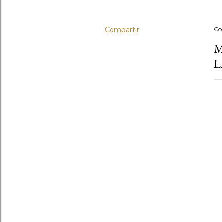
Compartir
Co
M
L