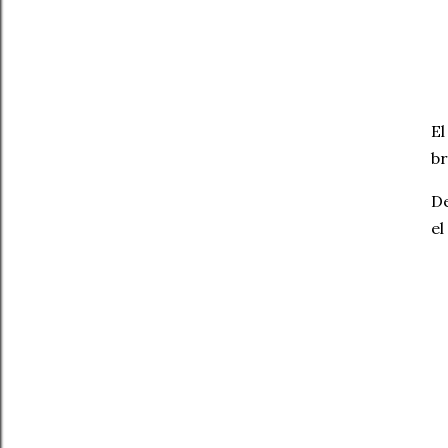
El
br
De
el