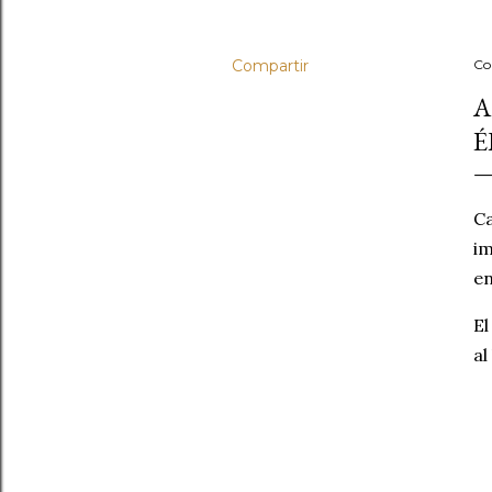
Compartir
Co
A
É
Ca
im
en
El
al