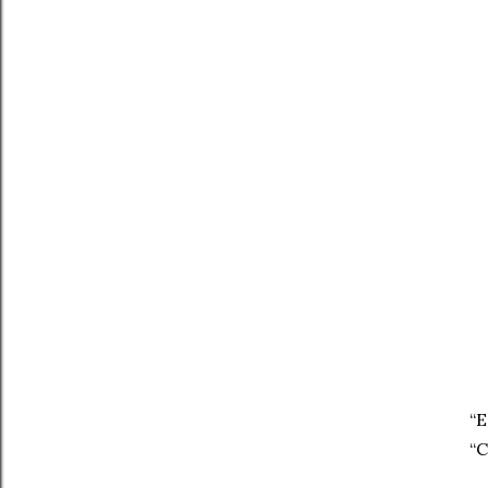
“E
“C