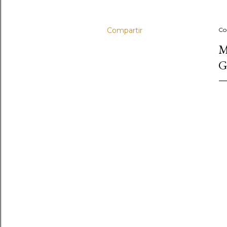
Compartir
Co
M
G