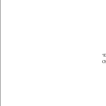
“E
Ch