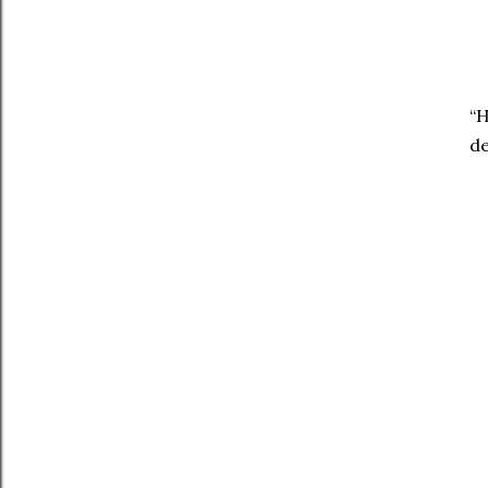
“H
de