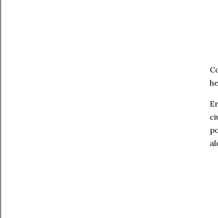
Co
he
En
ci
po
al