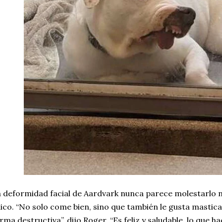
 deformidad facial de Aardvark nunca parece molestarlo n
ico. “No solo come bien, sino que también le gusta mastic
rma destructiva”, dijo Roger. “Es feliz y saludable, lo que h