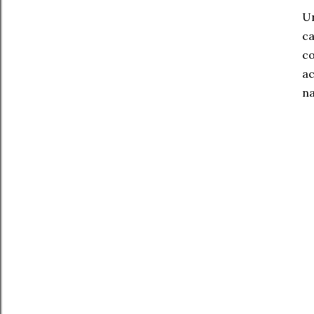
Un
ca
co
ac
na