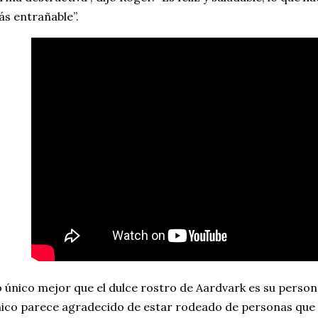
s entrañable”.
 único mejor que el dulce rostro de Aardvark es su person
ico parece agradecido de estar rodeado de personas que l