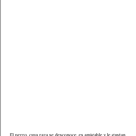
El perro, cuya raza se desconoce, es amigable y le gustan