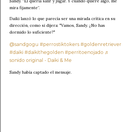
Sandy. “Él quería salir y jugar. Y cuando quiere algo, me
mira fijamente”.
Daiki lanzó lo que parecía ser una mirada crítica en su
dirección, como si dijera: "Vamos, Sandy. ¿No has
dormido lo suficiente?"
@sandgogu
#perrostiktokers
#goldenretriever
#daiki
#daikithegolden
#perritoenojado
♬
sonido original - Daiki & Me
Sandy había captado el mensaje.