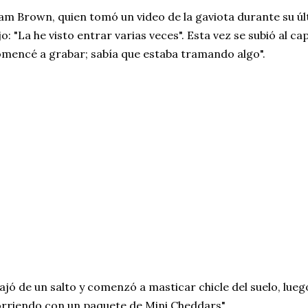
am Brown, quien tomó un video de la gaviota durante su úl
jo: "La he visto entrar varias veces". Esta vez se subió al ca
mencé a grabar; sabía que estaba tramando algo".
ajó de un salto y comenzó a masticar chicle del suelo, luego
rriendo con un paquete de Mini Cheddars".