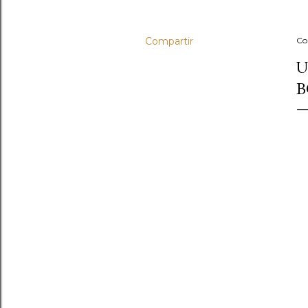
Compartir
Co
U
B