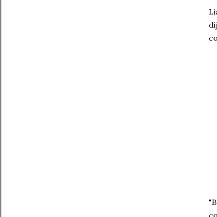
Li
di
co
"B
co