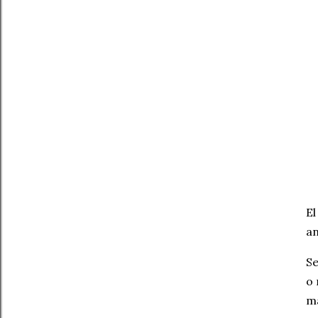
El
an
Se
o 
m