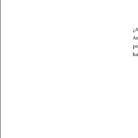
¿A
Au
pe
ha