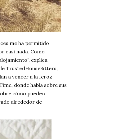
nces me ha permitido
or casi nada. Como
alojamiento”, explica
 de TrustedHouseSitters,
an a vencer a la feroz
 Time, donde habla sobre sus
 sobre cómo pueden
rado alrededor de