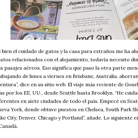
i bien el cuidado de gatos y la casa para extraños me ha a
stos relacionados con el alojamiento, todavía necesito d
s pasajes aéreos. Eso significa que paso la otra parte me
abajando de lunes a viernes en Brisbane, Australia, ahorr
entura”, dice en su sitio web. El viaje más reciente de Gour
as por los EE. UU., desde Seattle hasta Brooklyn. “He cuid
ferentes en siete ciudades de todo el país. Empecé en Seatt
eva York, donde obtuve puestos en Chelsea, South Park Slo
ke City, Denver, Chicago y Portland”, añade. Lo siguiente en
Canadá.