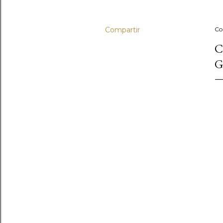
Compartir
Co
C
G