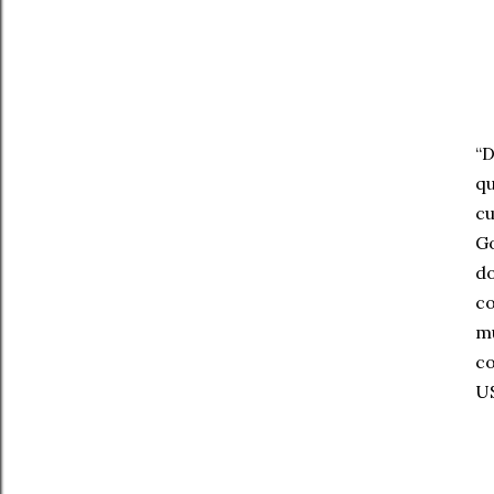
“D
qu
cu
Go
do
co
mu
co
US