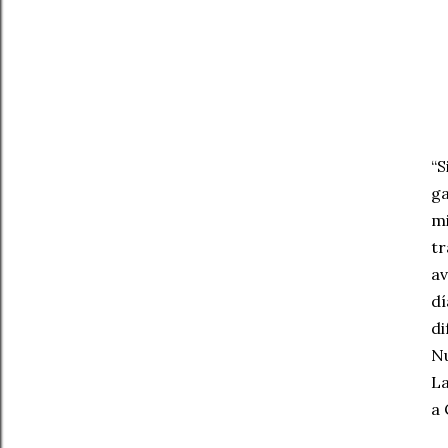
“S
ga
mi
tr
av
dí
di
Nu
La
a 