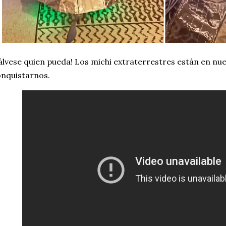
álvese quien pueda! Los michi extraterrestres están en nue
nquistarnos.