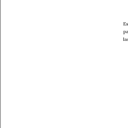
Es
pa
la