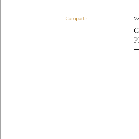
Compartir
Co
G
P