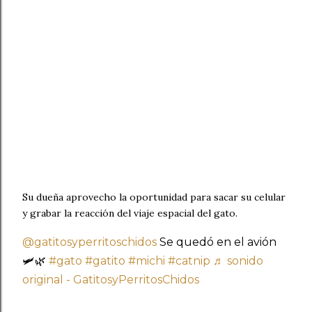
Su dueña aprovecho la oportunidad para sacar su celular
y grabar la reacción del viaje espacial del gato.
@gatitosyperritoschidos
Se quedó en el avión
🛩️🌿
#gato
#gatito
#michi
#catnip
♬ sonido
original - GatitosyPerritosChidos