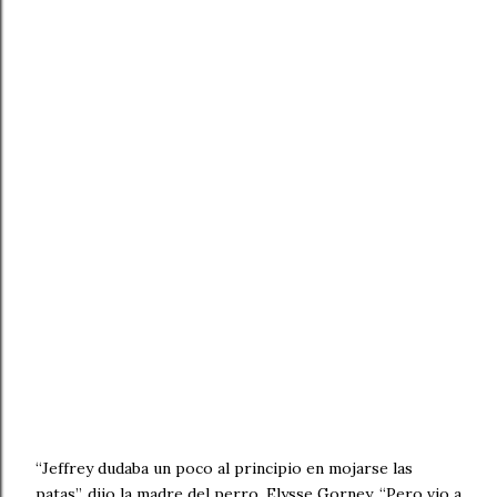
“Jeffrey dudaba un poco al principio en mojarse las
patas”, dijo la madre del perro, Elysse Gorney. “Pero vio a