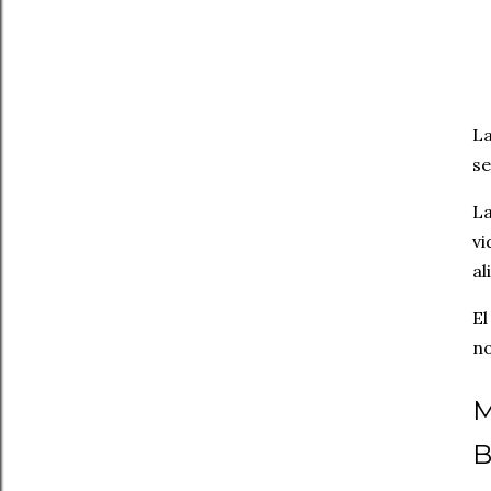
La
se
La
vi
al
El
no
M
B