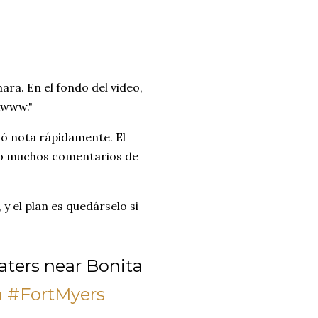
ra. En el fondo del video,
Awww."
mó nota rápidamente. El
bido muchos comentarios de
y el plan es quedárselo si
aters near Bonita
a
#FortMyers