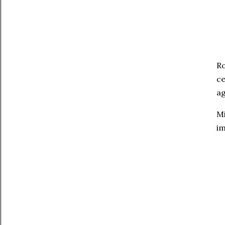
Ro
ce
ag
Mi
im