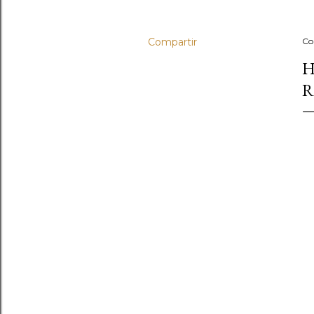
Compartir
Co
H
R