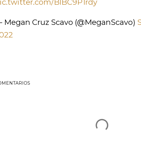
ic.twitter.com/BlBC9P1rdy
 Megan Cruz Scavo (@MeganScavo)
022
OMENTARIOS