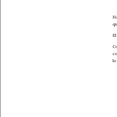
Ha
qu
El
Co
co
lo