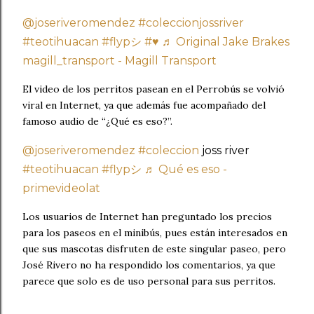
@joseriveromendez
#coleccionjossriver
#teotihuacan
#flypシ
#♥️
♬ Original Jake Brakes
magill_transport - Magill Transport
El video de los perritos pasean en el Perrobús se volvió
viral en Internet, ya que además fue acompañado del
famoso audio de “¿Qué es eso?”.
@joseriveromendez
#coleccion
joss river
#teotihuacan
#flypシ
♬ Qué es eso -
primevideolat
Los usuarios de Internet han preguntado los precios
para los paseos en el minibús, pues están interesados en
que sus mascotas disfruten de este singular paseo, pero
José Rivero no ha respondido los comentarios, ya que
parece que solo es de uso personal para sus perritos.