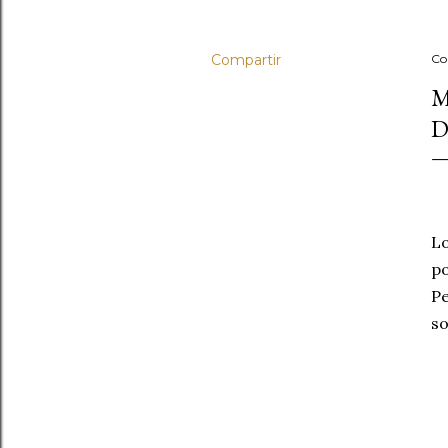
Compartir
Co
M
D
Lo
po
Pe
so