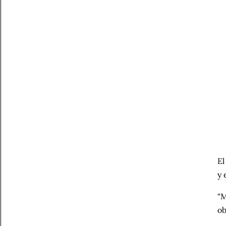
El
y 
“M
ob