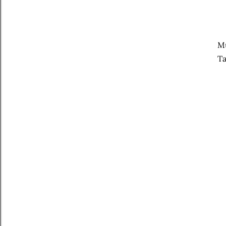
Mu
Ta