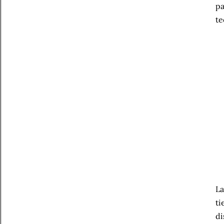
pa
te
La
ti
di