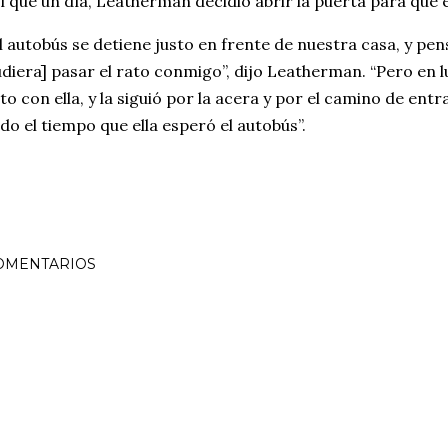
í que un día, Leatherman decidió abrir la puerta para que el
l autobús se detiene justo en frente de nuestra casa, y pen
diera] pasar el rato conmigo”, dijo Leatherman. “Pero en lu
to con ella, y la siguió por la acera y por el camino de ent
do el tiempo que ella esperó el autobús”.
OMENTARIOS