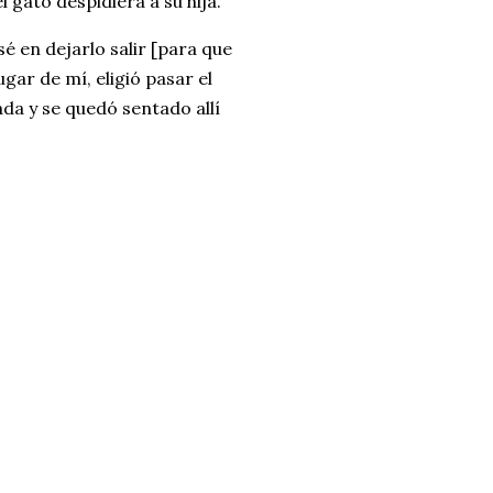
 gato despidiera a su hija.
sé en dejarlo salir [para que
gar de mí, eligió pasar el
rada y se quedó sentado allí