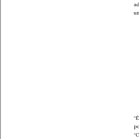
ad
un
“É
po
“C