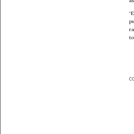
as
“E
pu
ra
to
C