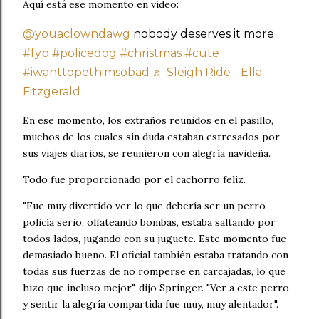
Aquí está ese momento en video:
@youaclowndawg
nobody deserves it more
#fyp
#policedog
#christmas
#cute
#iwanttopethimsobad
♬ Sleigh Ride - Ella
Fitzgerald
En ese momento, los extraños reunidos en el pasillo,
muchos de los cuales sin duda estaban estresados ​​​​por
sus viajes diarios, se reunieron con alegría navideña.
Todo fue proporcionado por el cachorro feliz.
"Fue muy divertido ver lo que debería ser un perro
policía serio, olfateando bombas, estaba saltando por
todos lados, jugando con su juguete. Este momento fue
demasiado bueno. El oficial también estaba tratando con
todas sus fuerzas de no romperse en carcajadas, lo que
hizo que incluso mejor", dijo Springer. "Ver a este perro
y sentir la alegría compartida fue muy, muy alentador".