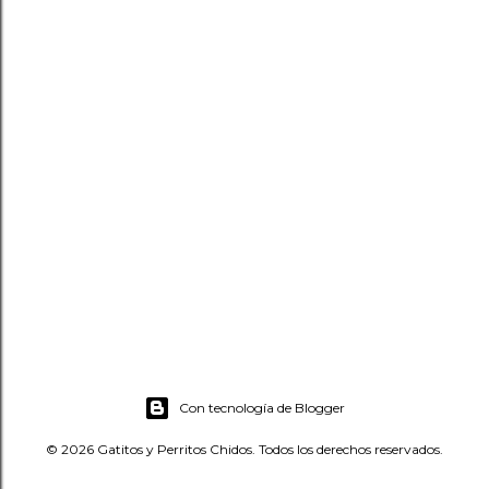
u
n
c
o
m
e
n
t
a
r
i
o
Con tecnología de Blogger
© 2026 Gatitos y Perritos Chidos. Todos los derechos reservados.