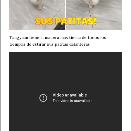
Tangyuan tiene la manera mas tierna de todos los
tiempos de estirar sus patitas delanteras.