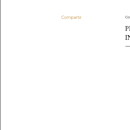
Compartir
Co
P
I