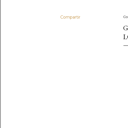
Compartir
Co
G
L