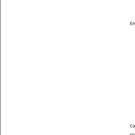
Em
Co
cu