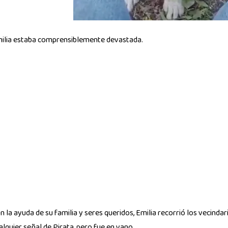
ilia estaba comprensiblemente devastada.
n la ayuda de su familia y seres queridos, Emilia recorrió los vecinda
alquier señal de Pirata, pero fue en vano.