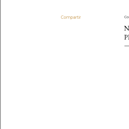
Compartir
Co
N
P