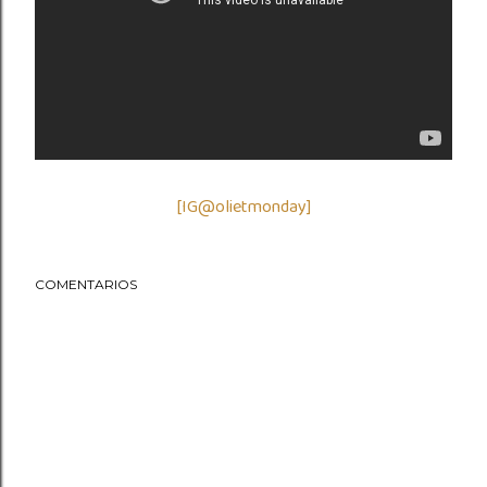
[IG@olietmonday]
COMENTARIOS