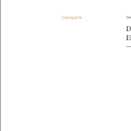
Compartir
Co
D
E