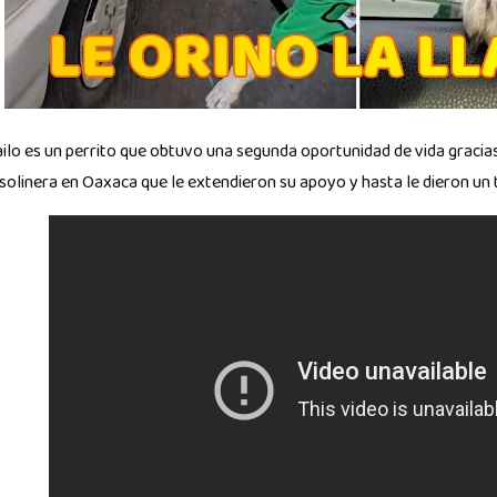
ilo es un perrito que obtuvo una segunda oportunidad de vida gracias
solinera en Oaxaca que le extendieron su apoyo y hasta le dieron un 