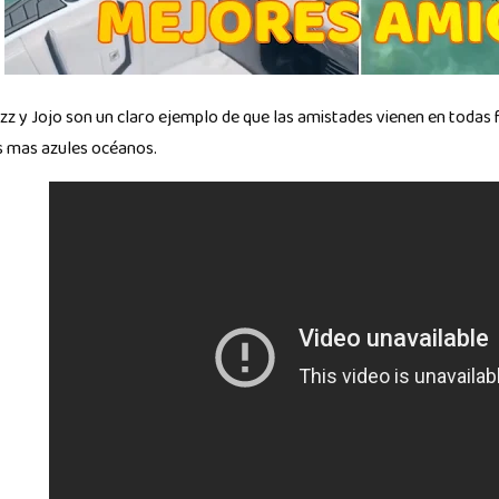
zz y Jojo son un claro ejemplo de que las amistades vienen en todas
s mas azules océanos.