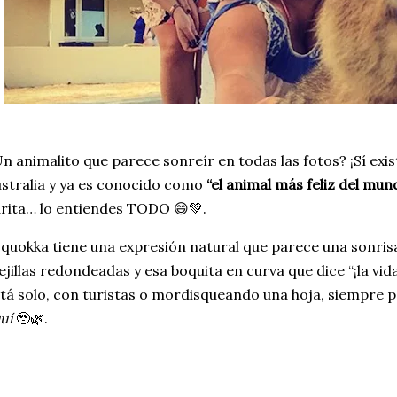
n animalito que parece sonreír en todas las fotos? ¡Sí exis
stralia y ya es conocido como
“el animal más feliz del mun
rita… lo entiendes TODO 😄💚.
 quokka tiene una expresión natural que parece una sonrisa 
jillas redondeadas y esa boquita en curva que dice “¡la vida
tá solo, con turistas o mordisqueando una hoja, siempre 
uí
🥹🌿.