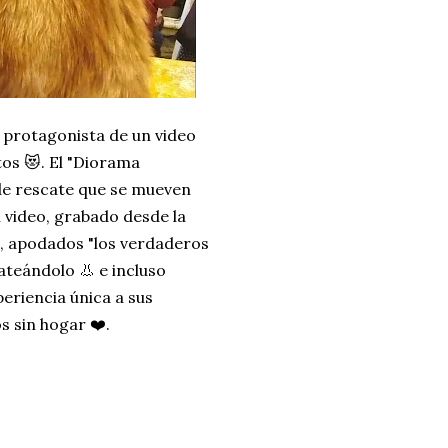
l protagonista de un video
tos 😻. El "Diorama
de rescate que se mueven
 video, grabado desde la
s, apodados "los verdaderos
ateándolo 👃 e incluso
eriencia única a sus
s sin hogar ❤️.