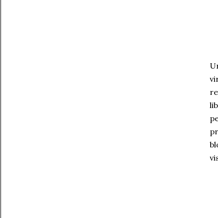
Un
vi
re
li
pe
pr
bl
vi