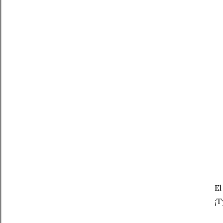
El
¡T