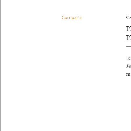
Compartir
Co
P
P
En
Pe
má