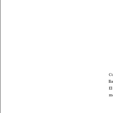
Co
l
El
me