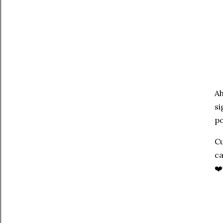
Ah
si
po
Cu
ca
❤️