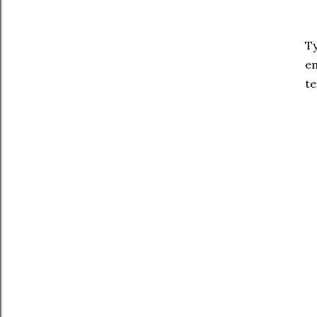
Ty
em
te