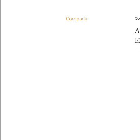
Compartir
Co
A
E