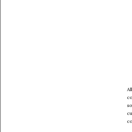
Al
co
so
cu
co