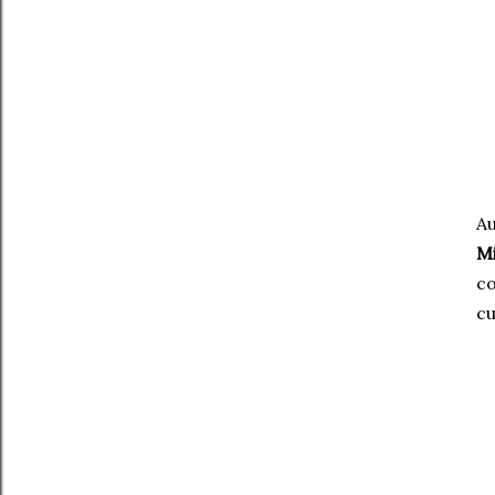
Au
Mi
co
cu