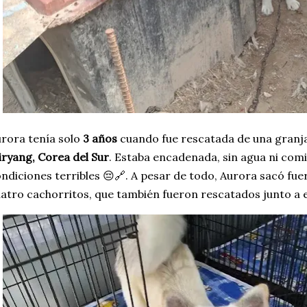
rora tenía solo
3 años
cuando fue rescatada de una granja
ryang, Corea del Sur
. Estaba encadenada, sin agua ni comi
ndiciones terribles 😔🔗. A pesar de todo, Aurora sacó fu
atro cachorritos, que también fueron rescatados junto a el