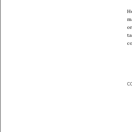
Ho
ma
or
ta
co
C