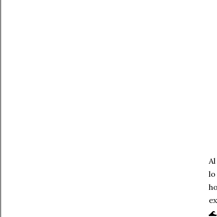
Al
lo
ho
ex
🌊