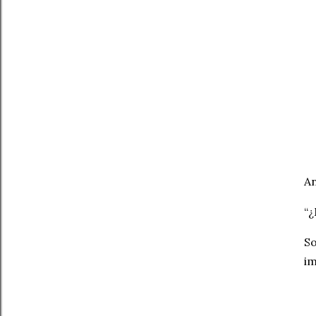
An
“¿
So
im