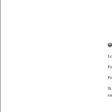
🐱
Lo
Fe
Fe
Si
es