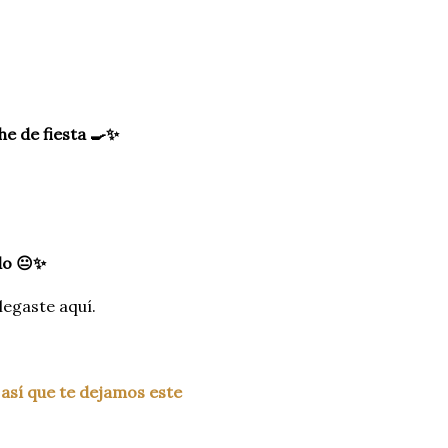
e de fiesta 🍳✨
do 😐✨
legaste aquí.
 así que te dejamos este