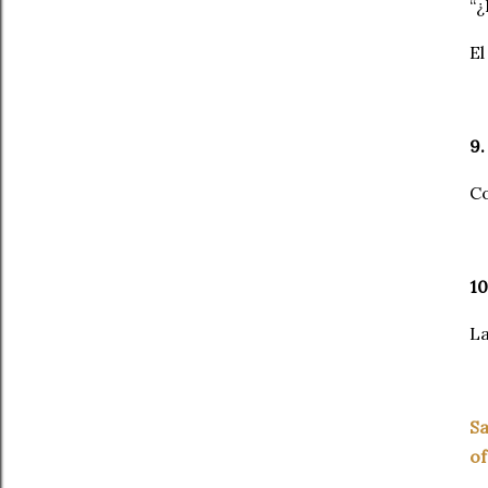
“¿
El
9.
Co
10
La
Sa
of