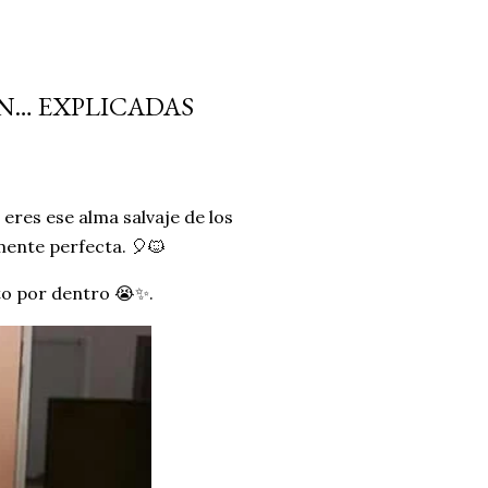
EN… EXPLICADAS
eres ese alma salvaje de los
ente perfecta. 🎈🐱
ito por dentro 😭✨.