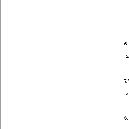
6.
Es
7.
Lo
8.