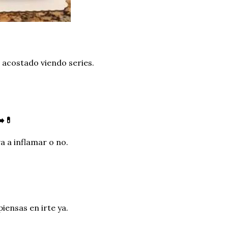
 acostado viendo series.
➡️💊
a a inflamar o no.
iensas en irte ya.