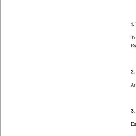
1.
Tu
Ex
2.
An
3.
Es