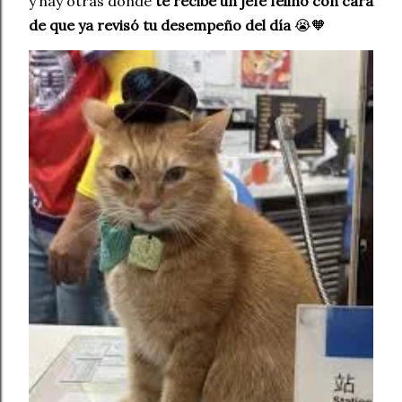
y hay otras donde
te recibe un jefe felino con cara
de que ya revisó tu desempeño del día
😭🧡