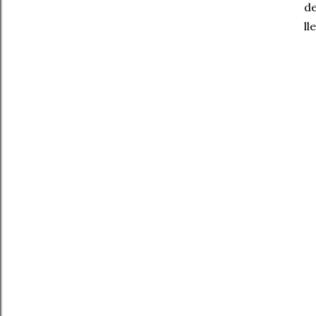
de
ll