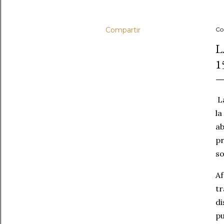
Compartir
Co
L
1
La
la
ab
pr
so
Af
tr
di
pu